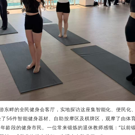
上游东畔的全民健身会客厅，实地探访这座集智能化、便民化
了56件智能健身器材、自助按摩区及棋牌区，观摩了由体
年龄段的健身市民。一位常来锻炼的退休教师感慨：“以前