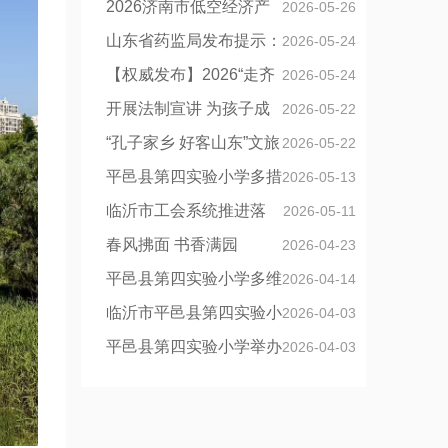
城市最美底色
2026济南市低空经济产
2026-05-26
业生态协同发展推介会在京举行
山东省药监局发布提示：
2026-05-24
网购药品收到后 先扫“追溯码”核对
【权威发布】2026“走齐
2026-05-24
信息
鲁”宣传采风活动正式启动，六大媒
开展法制宣讲 为孩子成
2026-05-22
体首站走进临沭
长护航
“孔子家乡 好客山东”文旅
2026-05-22
推介会在香港特区举行
平邑县第四实验小学多措
2026-05-13
并举护航学生多维成长发展
临沂市工会系统推进落
2026-05-11
实“双学双提双创”活动座谈会召开
春风拂面 书香满园
2026-04-23
平邑县第四实验小学多维
2026-04-14
发力涵养优良班风
临沂市平邑县第四实验小
2026-04-03
学开展清明祭扫主题活动
平邑县第四实验小学举办
2026-04-03
第三届跳蚤市场