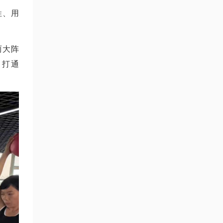
姓、用
两大阵
，打通