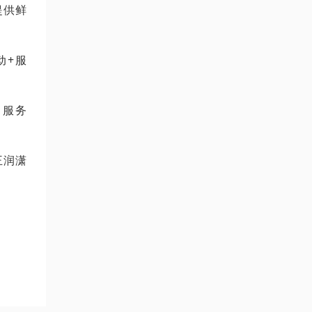
提供鲜
动+服
、服务
王润潇