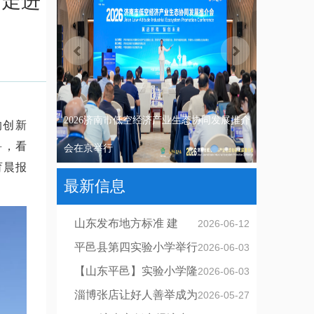
站走进
【权威发布】2026“走齐鲁”宣传采风活动正
的创新
鲁，看
式启动，六大媒体首站走进临沭
育晨报
最新信息
山东发布地方标准 建
2026-06-12
设“无证明之省”
平邑县第四实验小学举行
2026-06-03
一年级分批入队仪式
【山东平邑】实验小学隆
2026-06-03
重举行“十好少年”表彰
淄博张店让好人善举成为
2026-05-27