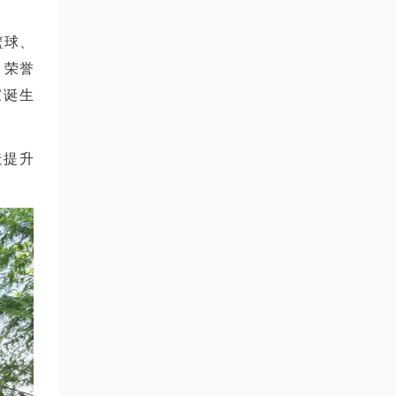
篮球、
、荣誉
家诞生
造提升