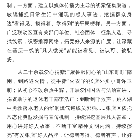
制，一方面，建立以媒体传播为主导的线索征集渠道，
敏锐捕捉日常生活中涌现的感人事迹，挖掘群众身
边“看得见、摸得着、学得到”的平民榜样。另一方面，
广泛联动区直有关部门单位、社会团体，征集人选、寻
找线索，织密推荐网络，拓宽好人来源的广度，让深藏
在基层一线的“凡人微光”皆能被看见、被认可、被弘
扬。
从二十余载爱心捐赠汇聚鲁黔同心的“山东哥哥”隋
刚，到路遇火情，徒手撕“火衣”的张店外卖小哥许卫
萌；从初心不改余热生辉，开展爱国国防与法治宣讲，
捐资助学的退休老干部李浩正；到听到呼救声，跳入湖
中勇救落水老人的华润燃气巡线员郭强……张店区依托
常态化典型发掘与宣传机制，持续深挖基层凡人善举，
用心讲好好人故事，不断丰富精神文明内涵，持续擦
亮“有爱张店”好人品牌，让德者有得、德者有声，让好