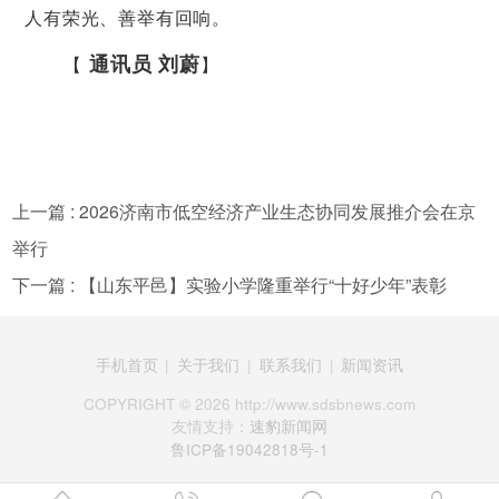
人有荣光、善举有回响。
通讯员 刘蔚
【
】
上一篇 : 2026济南市低空经济产业生态协同发展推介会在京
举行
下一篇 : 【山东平邑】实验小学隆重举行“十好少年”表彰
手机首页
|
关于我们
|
联系我们
|
新闻资讯
COPYRIGHT ©
2026 http://www.sdsbnews.com
友情支持：
速豹新闻网
鲁ICP备19042818号-1