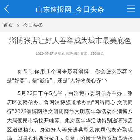
山东速报网_今日头条
首页
>
今日头条
淄博张店让好人善举成为城市最美底色
2026-05-27 来源:山东速报网 阅读：
25608
次
如果让你用几个词来形容淄博，你会怎么形容？
是“好客”，是“诚信”，还是“人好物美心齐”？
5月22日下午5点半，由淄博市委网信办主办，张
店区委网信办、鲁网淄博频道承办的“网络同心 文明同
行”2026淄博网络文明周网络文明嘉年华活动在淄博八
大局便民市场拉开帷幕。此次嘉年华活动特别邀请张店
区道德模范、身边好人等先进典型及家属代表齐聚现
场，以暖心礼遇致敬凡人善举，将城市的敬意与温情传