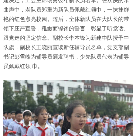
建决定，工会主席胡勇公布新队员名单。在欢快的乐
曲声中，老队员郑重为新队员佩戴红领巾，一抹抹鲜
艳的红色点亮校园。随后，全体新队员在大队长的带
领下庄严宣誓，稚嫩而铿锵的誓言，彰显了听党话、
跟党走的坚定信念。副校长李本锋为新建中队授予中
队旗，副校长王晓丽宣读新任辅导员名单，党支部副
书记彭雪峰为辅导员颁发聘书，少先队员代表为辅导
员佩戴红领 巾。