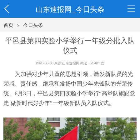
山东速报网_今日头条
首页
>
今日头条
平邑县第四实验小学举行一年级分批入队
仪式
2026-06-03 来源:山东速报网 阅读：
23481
次
为加强对少年儿童的思想引领，激发新队员的光
荣感、责任感，继承和发扬中国少年先锋队的光荣传
统。6月3日，平邑县第四实验小学举行“高举队旗跟党
走 做新时代好少年”一年级新队员入队仪式。