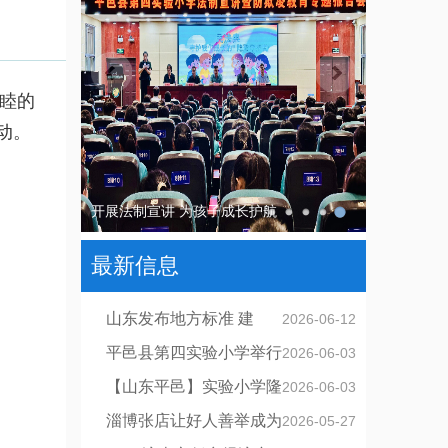
睦的
动。
平邑县第四实验小学举行一年级分批入队仪
式
最新信息
山东发布地方标准 建
2026-06-12
设“无证明之省”
平邑县第四实验小学举行
2026-06-03
一年级分批入队仪式
【山东平邑】实验小学隆
2026-06-03
重举行“十好少年”表彰
淄博张店让好人善举成为
2026-05-27