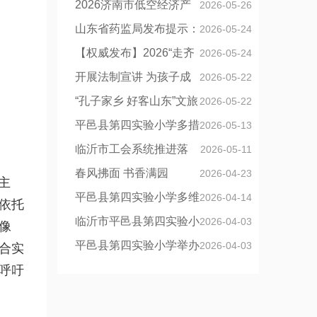
城市最美底色
2026济南市低空经济产
2026-05-26
业生态协同发展推介会在京举行
山东省药监局发布提示：
2026-05-24
网购药品收到后 先扫“追溯码”核对
【权威发布】2026“走齐
2026-05-24
信息
鲁”宣传采风活动正式启动，六大媒
开展法制宣讲 为孩子成
2026-05-22
体首站走进临沭
长护航
“孔子家乡 好客山东”文旅
2026-05-22
推介会在香港特区举行
平邑县第四实验小学多措
2026-05-13
并举护航学生多维成长发展
临沂市工会系统推进落
2026-05-11
实“双学双提双创”活动座谈会召开
春风拂面 书香满园
2026-04-23
主
平邑县第四实验小学多维
2026-04-14
依托
发力涵养优良班风
临沂市平邑县第四实验小
2026-04-03
像
学开展清明祭扫主题活动
平邑县第四实验小学举办
2026-04-03
合实
呼吁
第三届跳蚤市场