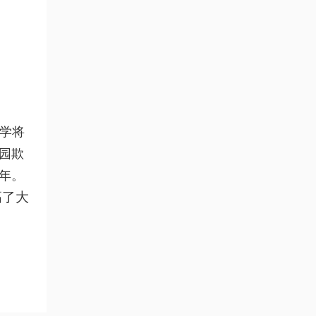
学将
园欺
年。
高了大