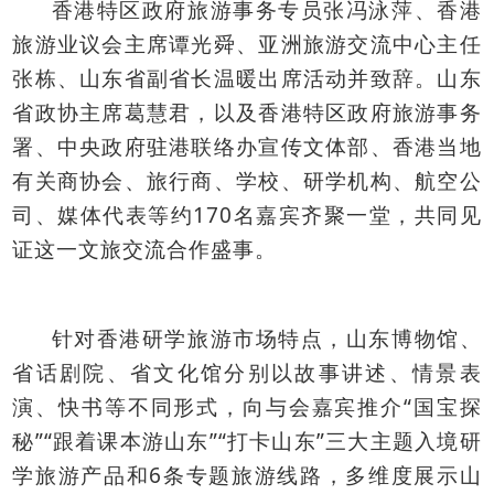
香港特区政府旅游事务专员张冯泳萍、香港
旅游业议会主席谭光舜、亚洲旅游交流中心主任
张栋、山东省副省长温暖出席活动并致辞。山东
省政协主席葛慧君，以及香港特区政府旅游事务
署、中央政府驻港联络办宣传文体部、香港当地
有关商协会、旅行商、学校、研学机构、航空公
170
司、媒体代表等约
名嘉宾齐聚一堂，共同见
证这一文旅交流合作盛事。
针对香港研学旅游市场特点，山东博物馆、
省话剧院、省文化馆分别以故事讲述、情景表
“
演、快书等不同形式，向与会嘉宾推介
国宝探
”“
”“
”
秘
跟着课本游山东
打卡山东
三大主题入境研
6
学旅游产品和
条专题旅游线路，多维度展示山