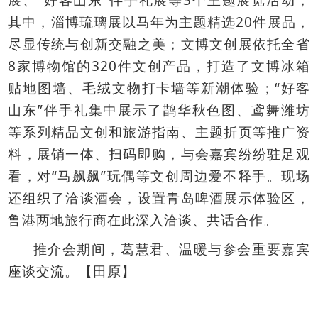
展、
好客山东
伴手礼展等
个主题展览活动，
20
其中，淄博琉璃展以马年为主题精选
件展品，
尽显传统与创新交融之美；文博文创展依托全省
8
320
家博物馆的
件文创产品，打造了文博冰箱
“
贴地图墙、毛绒文物打卡墙等新潮体验；
好客
”
山东
伴手礼集中展示了鹊华秋色图、鸢舞潍坊
等系列精品文创和旅游指南、主题折页等推广资
料，展销一体、扫码即购，与会嘉宾纷纷驻足观
“
”
看，对
马飙飙
玩偶等文创周边爱不释手。现场
还组织了洽谈酒会，设置青岛啤酒展示体验区，
鲁港两地旅行商在此深入洽谈、共话合作。
推介会期间，葛慧君、温暖与参会重要嘉宾
座谈交流。
【
田原
】