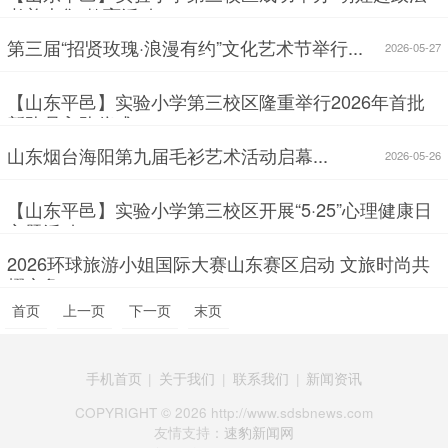
孝善大集”教育活动...
2026-05-28
第三届“招贤玫瑰·浪漫有约”文化艺术节举行...
2026-05-27
【山东平邑】实验小学第三校区隆重举行2026年首批
新队员入队仪式...
2026-05-27
山东烟台海阳第九届毛衫艺术活动启幕...
2026-05-26
【山东平邑】实验小学第三校区开展“5·25”心理健康日
主题活动...
2026-05-26
2026环球旅游小姐国际大赛山东赛区启动 文旅时尚共
耀齐鲁...
2026-05-22
首页
上一页
下一页
末页
手机首页
|
关于我们
|
联系我们
|
新闻资讯
COPYRIGHT ©
2026 http://www.sdsbnews.com
友情支持：
速豹新闻网