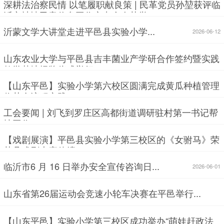
深耕法治察民情 以笔履职献良策 | 民革党员孙堃获评临
沂市社情民意信息工作突出个人荣誉...
2026-06-17
沂蒙文学大讲堂走进平邑县实验小学...
2026-06-12
山东农业大学与平邑县吉丰菌业产学研合作签约暨实践
教学基地揭牌仪式举行 ...
2026-06-12
【山东平邑】实验小学第六校区圆满完成黄瓜种植管理
收获全流程实践...
2026-06-09
工会要闻 | 刘飞到罗庄区高都街道调研驻村第一书记帮
扶工作 ...
2026-06-05
【戏剧展演】平邑县实验小学第三校区的《女驸马》荣
获县戏剧大赛佳绩...
2026-06-02
临沂市6 月 16 日举办安全宣传咨询日...
2026-06-01
山东省第26届运动会竞速小轮车决赛在平邑举行...
2026-05-31
【山东平邑】实验小学第三校区成功举办“萌娃赶政法