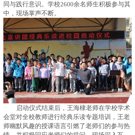
同与践行意识。
学校
2600余名
师生积极参与其
中，现场掌声不断。
启动仪式结束后，
王海棣老师
在学校学术
会堂对全校教师进行经典乐读专题培训，
王老
师幽默风趣的
授课语言引燃了老师们的参与热
情，
并
积极
回应老师
们
的提问
，现场深入互