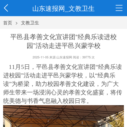
山东速报网_文教卫生
首页
>
文教卫生
平邑县孝善文化宣讲团“经典乐读进校
园”活动走进平邑兴蒙学校
2025-11-05 来源:山东速报网 阅读：
39775
次
11月5日
，平邑县孝善文化宣讲团
“经典乐读
进校园”活动走进平邑兴蒙学校
，
以
“经典
乐
读
”为桥梁，
助力校园孝善文化建设
，
为
广大
师生带来一场浸润心灵的孝善文化盛宴，将传
统美德与书香气息融入校园日常。