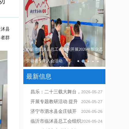
动
临沭县
动者群
临沂市临沭县总工会组织开展2026年新业态
劳动者专场入会活动
最新信息
昌乐：二十三载大舞台，
2026-05-27
文化惠民润心田
开展专题教研活动 提升
2026-05-27
保教工作实效性
济宁市泗水县金庄镇开
2026-05-26
展“弘扬劳模精神，传承榜样力量”宣
临沂市临沭县总工会组织
2026-05-24