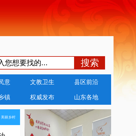
民意
文教卫生
县区前沿
乡镇
权威发布
山东各地
>
美丽乡村