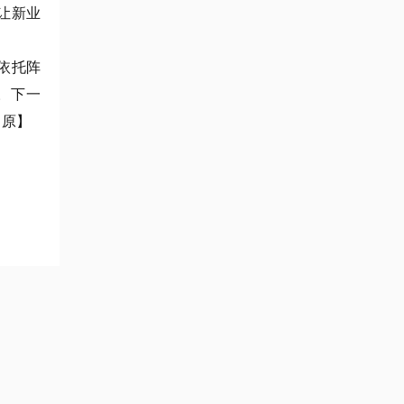
让新业
依托阵
”。下一
田原】
。