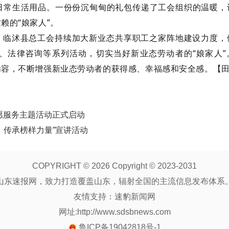
日常生活用品。一份份沉甸甸的礼包传递了工会组织的温暖，
信赖的
“娘家
人”
。
，临沭县总工会持续加大新业态共享职工之家阵地建设力度，
、法律咨询等系列活动，切实当好新业态劳动者的
“娘家人
内容，不断增强新业态劳动者的获得感、幸福感和安全感。【
志愿服务主题活动正式启动
，传承榜样力量”宣讲活动
COPYRIGHT ©
2026 Copyright © 2023-2031
山东速报网，致力打造覆盖山东，辐射全国的主流信息发布体系
友情支持：
速豹新闻网
网址:http://www.sdsbnews.com
鲁ICP备19042818号-1