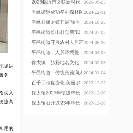
讲活动
开展2026年新业态劳动者专场入会
2026临沂市文联新时代
2026-05-23
活动
文明实践文艺志愿服务主题活动正
平邑街道成功举办森林防
2024-12-31
式启动
火演练暨应急救援能力提升活动
平邑县保太镇开展“饺香
2024-10-25
四溢暖人心 幸福食堂享幸福”志愿服
平邑街道长山村创新“以
2024-07-03
务活动
灯养灯”管养新模式，点亮了乡村振
平邑街道开展农村人居环
2024-06-26
兴路
境集中整治行动
平邑街道：人居环境整
2024-04-08
治“见实效”乡村“颜值”再提升
保太镇：弘扬地名文化
2024-02-06
现场讲
记住美丽乡愁
平邑街道：传统美德润人
2024-01-04
服务，
心 “美在农家”好家风
百千工程促变化 美丽乡
2023-12-22
“指尖入
村共发展
保太镇2023年镇级林长
2023-12-20
便捷高
制会议
保太镇召开2023年林长
2023-12-20
制会议
实用的