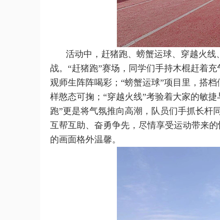
活动中，赶猪跑、螃蟹运球、穿越火线
战。“赶猪跑”赛场，同学们手持木棍赶着充
观师生阵阵喝彩；“螃蟹运球”项目里，搭
样憨态可掬；“穿越火线”考验着大家的敏
跑”更是将气氛推向高潮，队员们手抓长杆
互帮互助、奋勇争先，尽情享受运动带来的
的画面格外温馨。