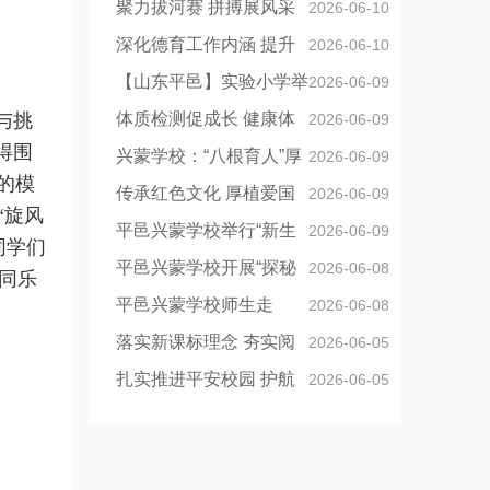
召开
夯实低年级数学素养培育
聚力拔河赛 拼搏展风采
2026-06-10
——平邑兴蒙学校六年级举行拔河
深化德育工作内涵 提升
2026-06-10
比赛
年级精细化管理
【山东平邑】实验小学举
2026-06-09
与挑
行师生硬笔书法赛
体质检测促成长 健康体
2026-06-09
得围
魄伴前行——平邑兴蒙学校开展学
兴蒙学校：“八根育人”厚
2026-06-09
的模
生体质健康测试工作
植成长根基 构建生态化育人新样态
传承红色文化 厚植爱国
2026-06-09
“旋风
情怀
平邑兴蒙学校举行“新生
2026-06-09
同学们
态生本课堂”展示观摩活动
平邑兴蒙学校开展“探秘
2026-06-08
同乐
神奇自然，追寻革命精神”红色研学
平邑兴蒙学校师生走
2026-06-08
活动
进“知味轩”开展炊烟美食劳动实践活
落实新课标理念 夯实阅
2026-06-05
动
读教学根基
扎实推进平安校园 护航
2026-06-05
青少年健康成长