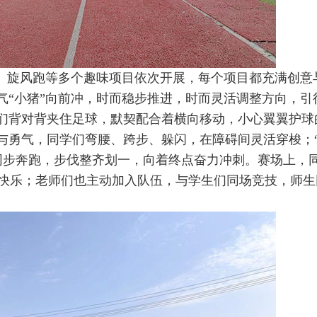
、旋风跑等多个趣味项目依次开展，每个项目都充满创意
气“小猪”向前冲，时而稳步推进，时而灵活调整方向，引
档们背对背夹住足球，默契配合着横向移动，小心翼翼护球
捷与勇气，同学们弯腰、跨步、躲闪，在障碍间灵活穿梭；
同步奔跑，步伐整齐划一，向着终点奋力冲刺。赛场上，
快乐；老师们也主动加入队伍，与学生们同场竞技，师生