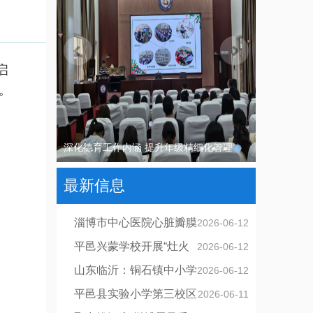
启
。
淄博市中心医院心脏瓣膜团队成功完成经导
管三尖瓣缘对缘修复术
最新信息
淄博市中心医院心脏瓣膜
2026-06-12
团队成功完成经导管三尖瓣缘对缘
平邑兴蒙学校开展“灶火
2026-06-12
修复术
暖校园，粽香赴端阳”厨艺美食课劳
山东临沂：铜石镇中小学
2026-06-12
动实践活动
推进教育教学高质量发展联席会议
平邑县实验小学第三校区
2026-06-11