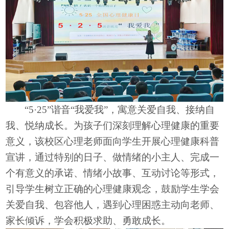
“5·25”谐音“我爱我”，寓意关爱自我、接纳自
我、悦纳成长。为
孩子们
深刻理解心理健康的重要
意义，
该校区
心理老师面向学生开展心理健康科普
宣讲
，
通过特别的日子
、
做
情绪的小主人、完成一
个有意义的承诺、
情绪小故事、互动讨论等形式，
引导学生树立正确的心理健康观念，鼓励学生学会
关爱自我、包容他人，遇到心理困惑主动向老师、
家长倾诉，学会积极求助、勇敢成长。